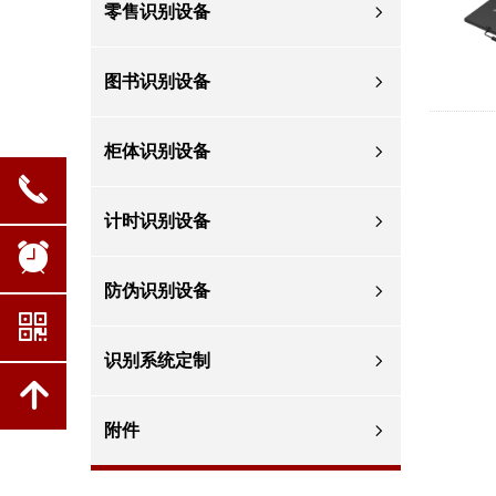
零售识别设备
ꁇ
图书识别设备
ꁇ
柜体识别设备
ꁇ
끅
计时识别设备
ꁇ
뀥
防伪识别设备
ꁇ
낃
识别系统定制
ꁇ
녕
附件
ꁇ