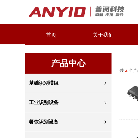
首页
关于我们
产品中心
共
2
个产
基础识别模组
ꁇ
工业识别设备
ꁇ
餐饮识别设备
ꁇ