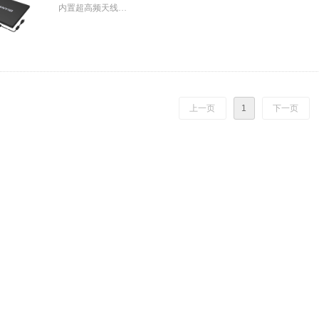
内置超高频天线
支持EPCglobal UHFClass1Gen2/ISO18000-6C标准
有效读写距离达到0.5m（数据来源：功率为23dBm，T9913UC超
内置LED指示灯和蜂鸣器
提供完善的动态链接库以及演示软件
上一页
1
下一页