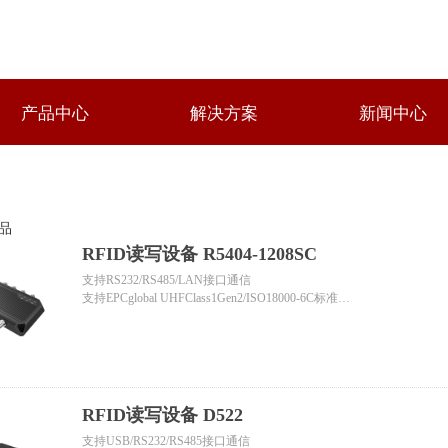
产品中心
解决方案
新闻中心
品
RFID读写设备 R5404-1208SC
支持RS232/RS485/LAN接口通信
支持EPCglobal UHFClass1Gen2/ISO18000-6C标准
有效读写距离达到10m（数据来源：A9028UM超高频天线、T991
内置LED指示灯
先进的标签防冲突算法，识别率高
支持主动、被动检测模式
提供完善的动态链接库以及演示软件
RFID读写设备 D522
支持USB/RS232/RS485接口通信