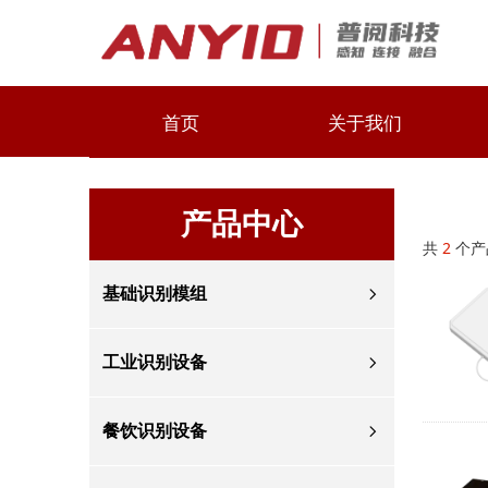
首页
关于我们
产品中心
共
2
个产
基础识别模组
ꁇ
工业识别设备
ꁇ
餐饮识别设备
ꁇ