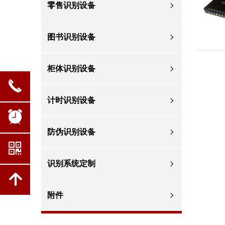
零售识别设备
ꁇ
图书识别设备
ꁇ
柜体识别设备
ꁇ
끅
计时识别设备
ꁇ
뀥
防伪识别设备
ꁇ
낃
识别系统定制
ꁇ
녕
附件
ꁇ