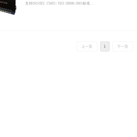
支持ISO/IEC 15693 / ISO 18000-3M1标准
有效读写距离达到50cm（数据来源：A4028H型高频天线，T8554
内置LED指示灯和蜂鸣器
支持高速多标签防碰撞能力（50张/秒）
先进的标签防冲突算法，识别率高
提供完善的动态链接库以及演示软件
上一页
1
下一页