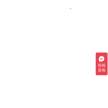
HC1标准卡，常温下无其他干扰的环境）
넶
7