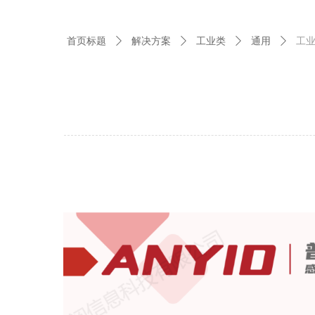
首页标题
解决方案
工业类
通用
工
ꄲ
ꄲ
ꄲ
ꄲ