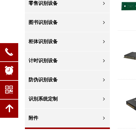
零售识别设备
ꁇ
图书识别设备
ꁇ
柜体识别设备
ꁇ
끅
计时识别设备
ꁇ
뀥
防伪识别设备
ꁇ
낃
识别系统定制
ꁇ
녕
附件
ꁇ