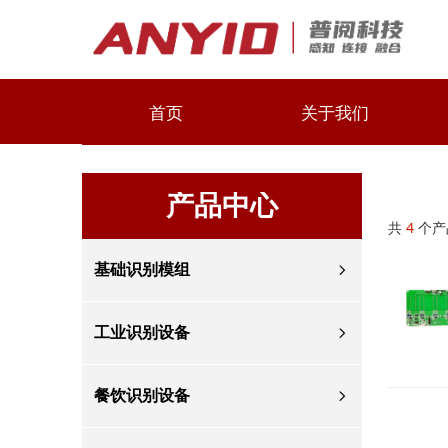
首页
关于我们
产品中心
共
4
个产
基础识别模组
ꁇ
工业识别设备
ꁇ
餐饮识别设备
ꁇ