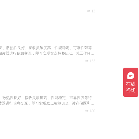
넶
13
方便、散热性良好、接收灵敏度高、性能稳定、可靠性强等
读器进行信息交互，即可实现盘点标签EPC。其工作频率
넶
155
便、散热性良好、接收灵敏度高、性能稳定、可靠性强等特
器进行信息交互，即可实现盘点标签UID、读存储区和写
ss1Gen2/ISO18000-6C标准，支持RS232/RS485&LAN接
넶
180