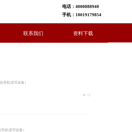
电话：
4000888940
手机：
18019179854
联系我们
资料下载
近距离式应答机读写设备）
넶
19
近距离式应答机读写设备）